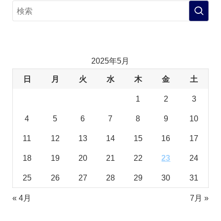
2025年5月
日
月
火
水
木
金
土
1
2
3
4
5
6
7
8
9
10
11
12
13
14
15
16
17
18
19
20
21
22
23
24
25
26
27
28
29
30
31
« 4月
7月 »