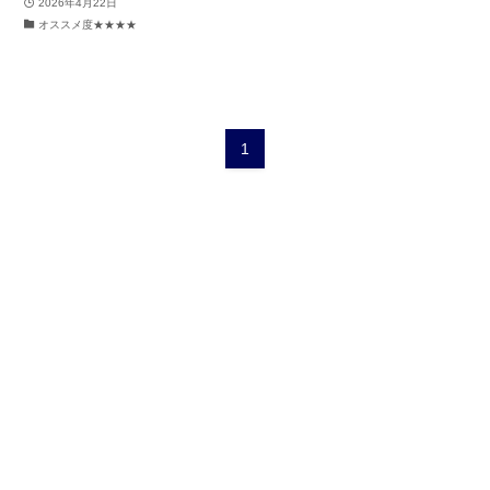
2026年4月22日
オススメ度★★★★
1