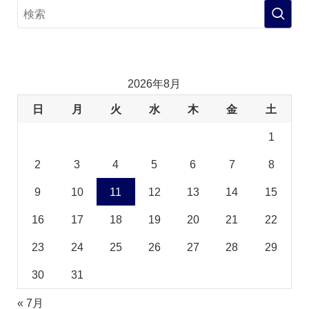
2026年8月
日
月
火
水
木
金
土
1
2
3
4
5
6
7
8
9
10
11
12
13
14
15
16
17
18
19
20
21
22
23
24
25
26
27
28
29
30
31
« 7月