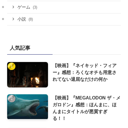
ゲーム
(3)
小説
(8)
人気記事
【映画】『ネイキッド・フィア
ー』感想：ろくなオチも用意さ
れてない退屈なだけの何か
【映画】『MEGALODON ザ・メ
ガロドン』感想：ほんまに、ほ
んまにタイトルが悪質すぎ
る！！