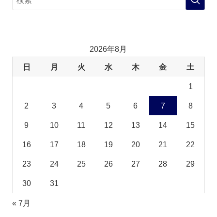
2026年8月
日
月
火
水
木
金
土
1
2
3
4
5
6
7
8
9
10
11
12
13
14
15
16
17
18
19
20
21
22
23
24
25
26
27
28
29
30
31
« 7月