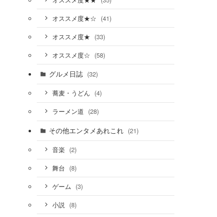
(41)
オススメ度★☆
(33)
オススメ度★
(58)
オススメ度☆
グルメ日誌
(32)
(4)
蕎麦・うどん
(28)
ラーメン道
その他エンタメあれこれ
(21)
(2)
音楽
(8)
舞台
(3)
ゲーム
(8)
小説