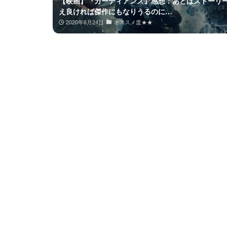
【映画】『ガーディアンズ』感想：あとはストーリ
え良ければ傑作にもなりうるのに…
2020年6月24日
オススメ度★★