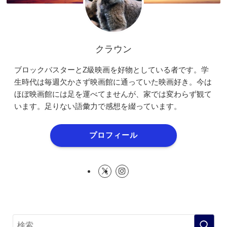
クラウン
ブロックバスターとZ級映画を好物としている者です。学
生時代は毎週欠かさず映画館に通っていた映画好き。今は
ほぼ映画館には足を運べてませんが、家では変わらず観て
います。足りない語彙力で感想を綴っています。
プロフィール