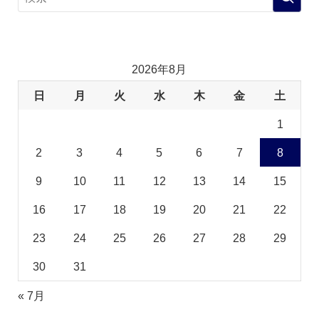
2026年8月
日
月
火
水
木
金
土
1
2
3
4
5
6
7
8
9
10
11
12
13
14
15
16
17
18
19
20
21
22
23
24
25
26
27
28
29
30
31
« 7月