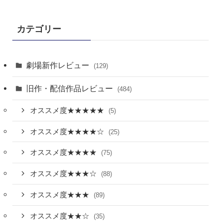
カテゴリー
劇場新作レビュー
(129)
旧作・配信作品レビュー
(484)
オススメ度★★★★★
(5)
オススメ度★★★★☆
(25)
オススメ度★★★★
(75)
オススメ度★★★☆
(88)
オススメ度★★★
(89)
オススメ度★★☆
(35)