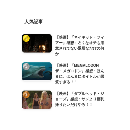
人気記事
【映画】『ネイキッド・フィ
アー』感想：ろくなオチも用
意されてない退屈なだけの何
か
【映画】『MEGALODON
ザ・メガロドン』感想：ほん
まに、ほんまにタイトルが悪
質すぎる！！
【映画】『ダブルヘッド・ジ
ョーズ』感想：サメより巨乳
撮りたいだけやろ！！