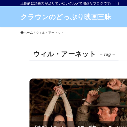
圧倒的に語彙力が足りていないグルメで映画なブログです( ¯꒳¯ )
クラウンのどっぷり映画三昧
ホーム
ウィル・アーネット
ウィル・アーネット
– tag –