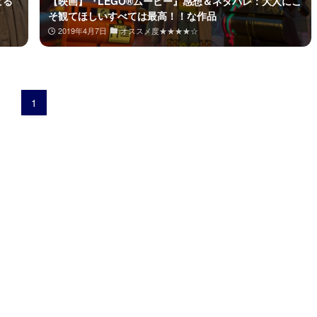
ビる
【映画】『LEGO®ムービー』感想＆ネタバレ：大人にこ
そ観てほしいすべては最高！！な作品
2019年4月7日
オススメ度★★★★☆
1