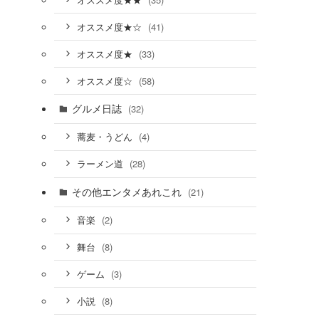
(41)
オススメ度★☆
(33)
オススメ度★
(58)
オススメ度☆
グルメ日誌
(32)
(4)
蕎麦・うどん
(28)
ラーメン道
その他エンタメあれこれ
(21)
(2)
音楽
(8)
舞台
(3)
ゲーム
(8)
小説