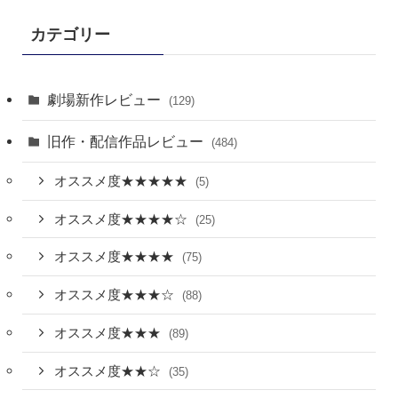
カテゴリー
劇場新作レビュー
(129)
旧作・配信作品レビュー
(484)
オススメ度★★★★★
(5)
オススメ度★★★★☆
(25)
オススメ度★★★★
(75)
オススメ度★★★☆
(88)
オススメ度★★★
(89)
オススメ度★★☆
(35)