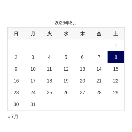
2026年8月
日
月
火
水
木
金
土
1
2
3
4
5
6
7
8
9
10
11
12
13
14
15
16
17
18
19
20
21
22
23
24
25
26
27
28
29
30
31
« 7月