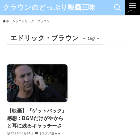
クラウンのどっぷり映画三昧
メニュー
ホーム
エドリック・ブラウン
エドリック・ブラウン
– tag –
【映画】『ゲットバック』
感想：BGMだけがやから
と耳に残るキャッチーさ
2021年6月14日
オススメ度★★