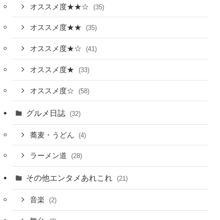
オススメ度★★☆
(35)
オススメ度★★
(35)
オススメ度★☆
(41)
オススメ度★
(33)
オススメ度☆
(58)
グルメ日誌
(32)
蕎麦・うどん
(4)
ラーメン道
(28)
その他エンタメあれこれ
(21)
音楽
(2)