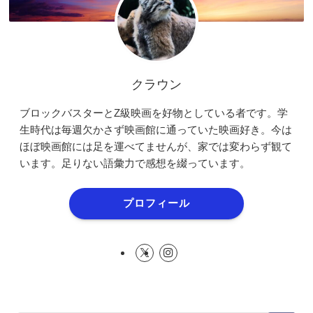
クラウン
ブロックバスターとZ級映画を好物としている者です。学
生時代は毎週欠かさず映画館に通っていた映画好き。今は
ほぼ映画館には足を運べてませんが、家では変わらず観て
います。足りない語彙力で感想を綴っています。
プロフィール