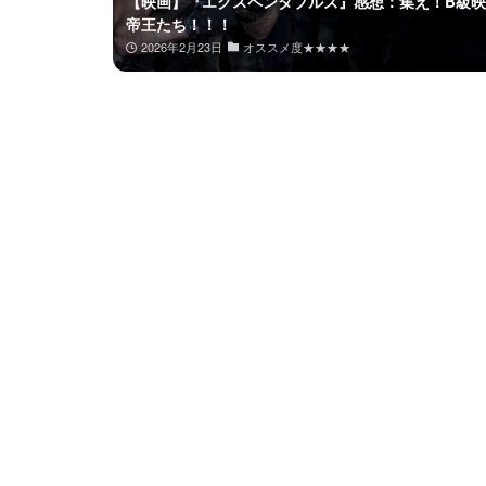
【映画】『エクスペンダブルズ』感想：集え！B級
帝王たち！！！
2026年2月23日
オススメ度★★★★