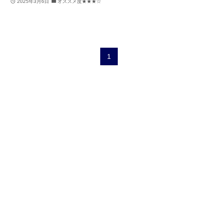
2025年3月6日
オススメ度★★★☆
1