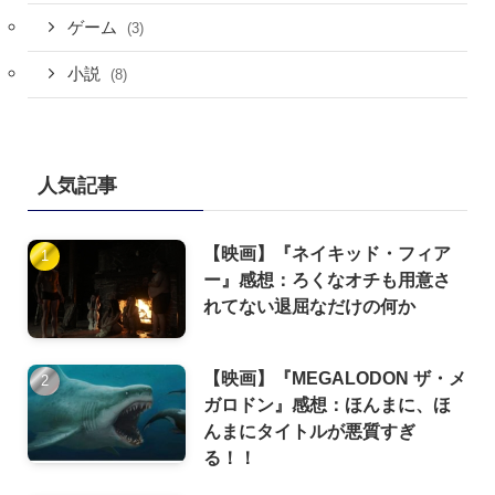
ゲーム
(3)
小説
(8)
人気記事
【映画】『ネイキッド・フィア
ー』感想：ろくなオチも用意さ
れてない退屈なだけの何か
【映画】『MEGALODON ザ・メ
ガロドン』感想：ほんまに、ほ
んまにタイトルが悪質すぎ
る！！