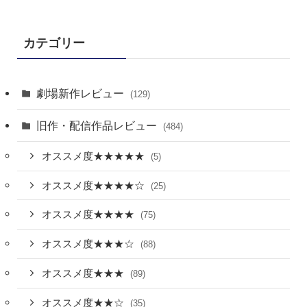
カテゴリー
劇場新作レビュー
(129)
旧作・配信作品レビュー
(484)
オススメ度★★★★★
(5)
オススメ度★★★★☆
(25)
オススメ度★★★★
(75)
オススメ度★★★☆
(88)
オススメ度★★★
(89)
オススメ度★★☆
(35)