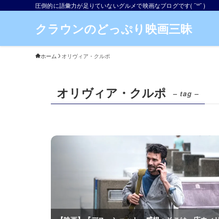
圧倒的に語彙力が足りていないグルメで映画なブログです( ¯꒳¯ )
クラウンのどっぷり映画三昧
ホーム
オリヴィア・クルポ
オリヴィア・クルポ
– tag –