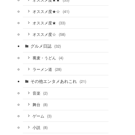
(41)
オススメ度★☆
(33)
オススメ度★
(58)
オススメ度☆
グルメ日誌
(32)
(4)
蕎麦・うどん
(28)
ラーメン道
その他エンタメあれこれ
(21)
(2)
音楽
(8)
舞台
(3)
ゲーム
(8)
小説