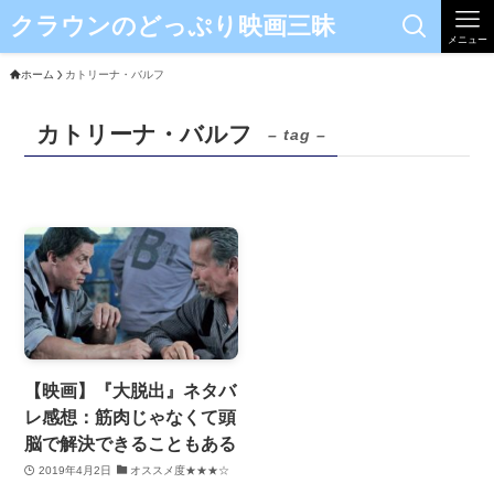
クラウンのどっぷり映画三昧
メニュー
ホーム
カトリーナ・バルフ
カトリーナ・バルフ
– tag –
【映画】『大脱出』ネタバ
レ感想：筋肉じゃなくて頭
脳で解決できることもある
2019年4月2日
オススメ度★★★☆