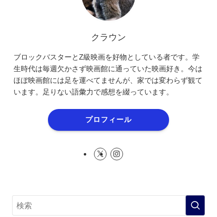
クラウン
ブロックバスターとZ級映画を好物としている者です。学
生時代は毎週欠かさず映画館に通っていた映画好き。今は
ほぼ映画館には足を運べてませんが、家では変わらず観て
います。足りない語彙力で感想を綴っています。
プロフィール