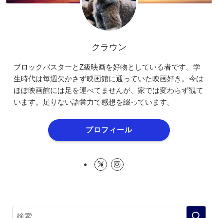
クラウン
ブロックバスターとZ級映画を好物としている者です。学
生時代は毎週欠かさず映画館に通っていた映画好き。今は
ほぼ映画館には足を運べてませんが、家では変わらず観て
います。足りない語彙力で感想を綴っています。
プロフィール