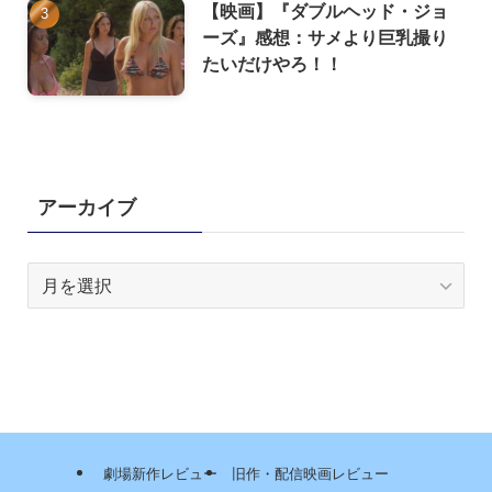
【映画】『ダブルヘッド・ジョ
ーズ』感想：サメより巨乳撮り
たいだけやろ！！
アーカイブ
ア
ー
カ
イ
ブ
劇場新作レビュー
旧作・配信映画レビュー