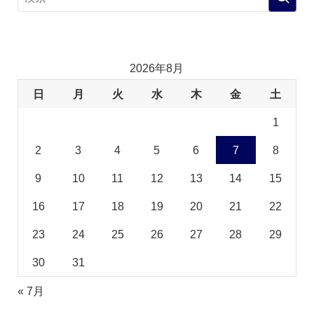
2026年8月
日
月
火
水
木
金
土
1
2
3
4
5
6
7
8
9
10
11
12
13
14
15
16
17
18
19
20
21
22
23
24
25
26
27
28
29
30
31
« 7月