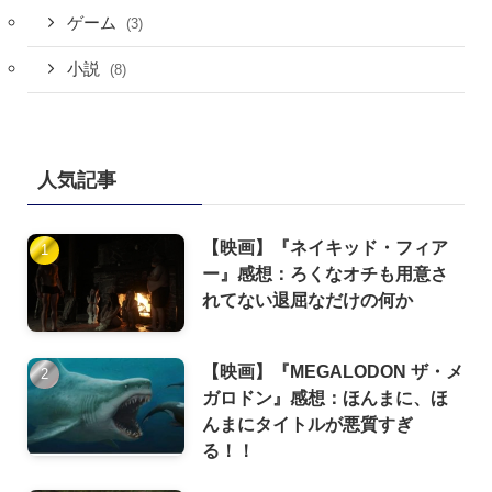
ゲーム
(3)
小説
(8)
人気記事
【映画】『ネイキッド・フィア
ー』感想：ろくなオチも用意さ
れてない退屈なだけの何か
【映画】『MEGALODON ザ・メ
ガロドン』感想：ほんまに、ほ
んまにタイトルが悪質すぎ
る！！