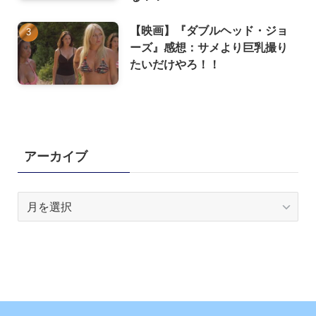
【映画】『ダブルヘッド・ジョ
ーズ』感想：サメより巨乳撮り
たいだけやろ！！
アーカイブ
ア
ー
カ
イ
ブ