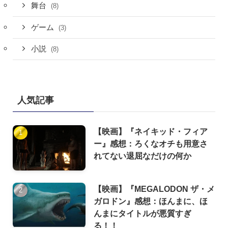
舞台
(8)
ゲーム
(3)
小説
(8)
人気記事
【映画】『ネイキッド・フィア
ー』感想：ろくなオチも用意さ
れてない退屈なだけの何か
【映画】『MEGALODON ザ・メ
ガロドン』感想：ほんまに、ほ
んまにタイトルが悪質すぎ
る！！