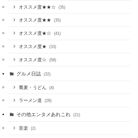
オススメ度★★☆
(35)
オススメ度★★
(35)
オススメ度★☆
(41)
オススメ度★
(33)
オススメ度☆
(58)
グルメ日誌
(32)
蕎麦・うどん
(4)
ラーメン道
(28)
その他エンタメあれこれ
(21)
音楽
(2)