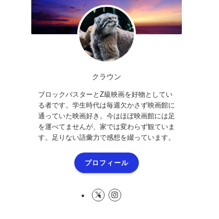
クラウン
ブロックバスターとZ級映画を好物としてい
る者です。学生時代は毎週欠かさず映画館に
通っていた映画好き。今はほぼ映画館には足
を運べてませんが、家では変わらず観ていま
す。足りない語彙力で感想を綴っています。
プロフィール