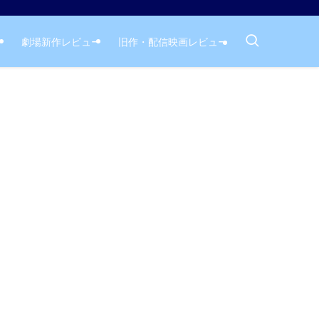
劇場新作レビュー
旧作・配信映画レビュー