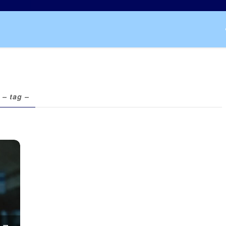
– tag –