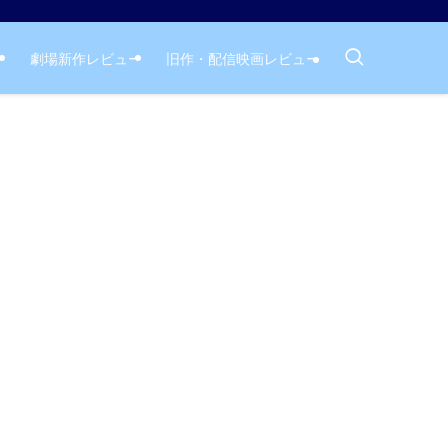
劇場新作レビュー
旧作・配信映画レビュー