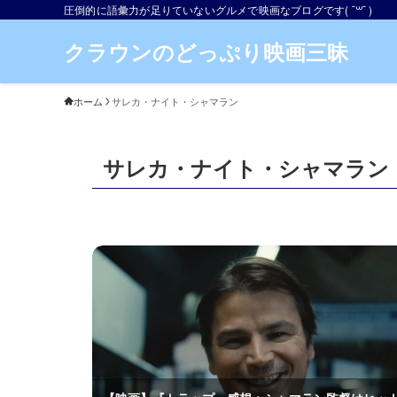
圧倒的に語彙力が足りていないグルメで映画なブログです( ¯꒳¯ )
クラウンのどっぷり映画三昧
ホーム
サレカ・ナイト・シャマラン
サレカ・ナイト・シャマラン