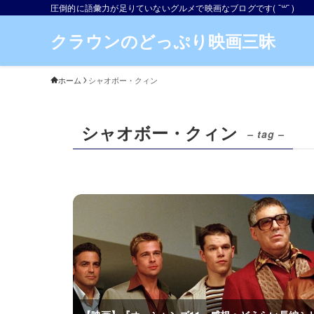
圧倒的に語彙力が足りていないグルメで映画なブログです( ¯꒳¯ )
クラウンのどっぷり映画三昧
ホーム
シャオボー・クィン
シャオボー・クィン
– tag –