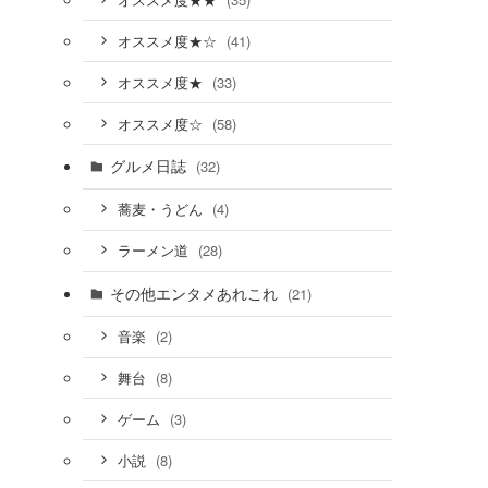
(41)
オススメ度★☆
(33)
オススメ度★
(58)
オススメ度☆
グルメ日誌
(32)
(4)
蕎麦・うどん
(28)
ラーメン道
その他エンタメあれこれ
(21)
(2)
音楽
(8)
舞台
(3)
ゲーム
(8)
小説