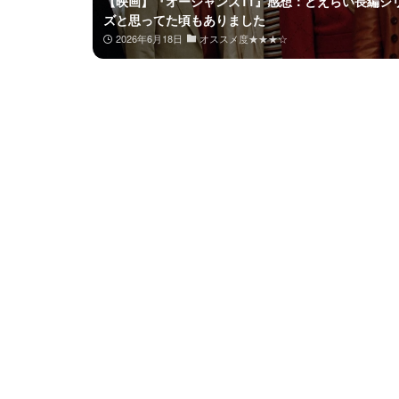
【映画】『オーシャンズ11』感想：どえらい長編シ
ズと思ってた頃もありました
2026年6月18日
オススメ度★★★☆