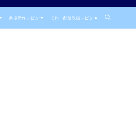
劇場新作レビュー
旧作・配信映画レビュー