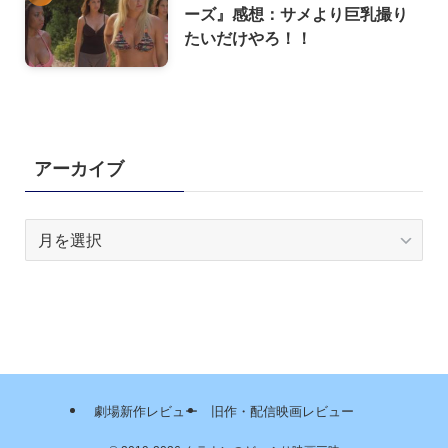
ーズ』感想：サメより巨乳撮り
たいだけやろ！！
アーカイブ
ア
ー
カ
イ
ブ
劇場新作レビュー
旧作・配信映画レビュー