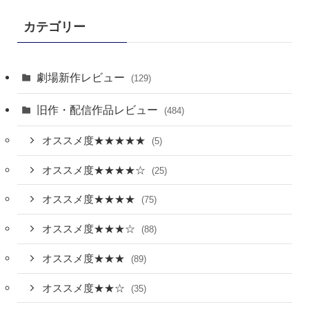
カテゴリー
劇場新作レビュー
(129)
旧作・配信作品レビュー
(484)
オススメ度★★★★★
(5)
オススメ度★★★★☆
(25)
オススメ度★★★★
(75)
オススメ度★★★☆
(88)
オススメ度★★★
(89)
オススメ度★★☆
(35)