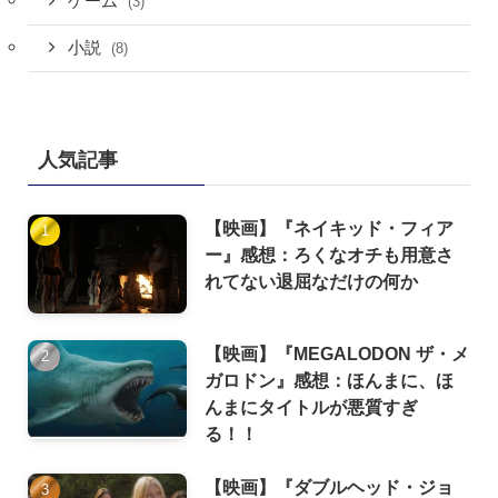
ゲーム
(3)
小説
(8)
人気記事
【映画】『ネイキッド・フィア
ー』感想：ろくなオチも用意さ
れてない退屈なだけの何か
【映画】『MEGALODON ザ・メ
ガロドン』感想：ほんまに、ほ
んまにタイトルが悪質すぎ
る！！
【映画】『ダブルヘッド・ジョ