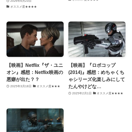
2026年6月23日
オススメ度★★★★
【映画】Netflix『ザ・ユニ
【映画】『ロボコップ
オン』感想：Netflix映画の
(2014)』感想：めちゃくち
悪癖が出た？？
ゃシリーズ化楽しみにして
たんやけどな…
2025年3月18日
オススメ度★★★
2025年2月1日
オススメ度★★★★