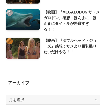
【映画】『MEGALODON ザ・メ
ガロドン』感想：ほんまに、ほ
んまにタイトルが悪質すぎ
る！！
【映画】『ダブルヘッド・ジョ
ーズ』感想：サメより巨乳撮り
たいだけやろ！！
アーカイブ
ア
ー