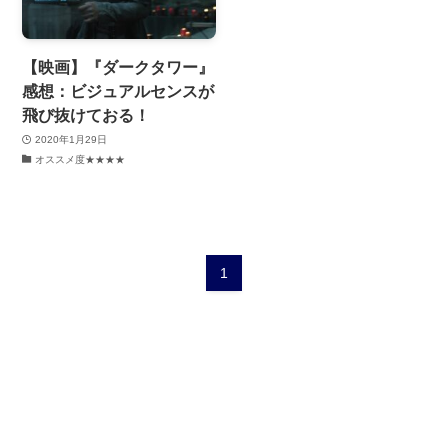
【映画】『ダークタワー』
感想：ビジュアルセンスが
飛び抜けておる！
2020年1月29日
オススメ度★★★★
1