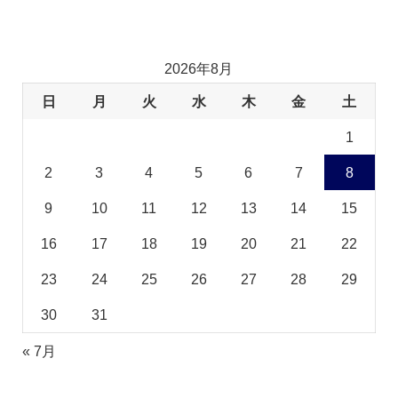
2026年8月
日
月
火
水
木
金
土
1
2
3
4
5
6
7
8
9
10
11
12
13
14
15
16
17
18
19
20
21
22
23
24
25
26
27
28
29
30
31
« 7月