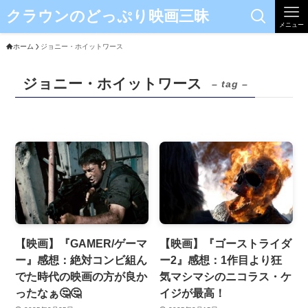
クラウンのどっぷり映画三昧
メニュー
ホーム
ジョニー・ホイットワース
ジョニー・ホイットワース
– tag –
【映画】『GAMER/ゲーマ
【映画】『ゴーストライダ
ー』感想：絶対コンビ組ん
ー2』感想：1作目より狂
でた時代の映画の方が良か
気マシマシのニコラス・ケ
ったなぁ🤔🤔
イジが最高！