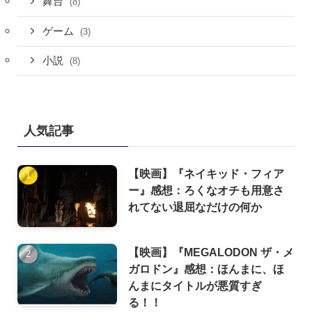
舞台
(8)
ゲーム
(3)
小説
(8)
人気記事
【映画】『ネイキッド・フィア
ー』感想：ろくなオチも用意さ
れてない退屈なだけの何か
【映画】『MEGALODON ザ・メ
ガロドン』感想：ほんまに、ほ
んまにタイトルが悪質すぎ
る！！