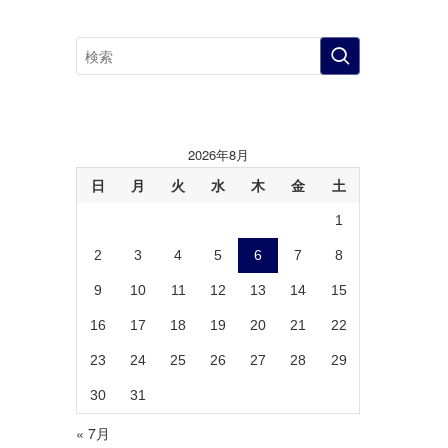
2026年8月
日
月
火
水
木
金
土
1
2
3
4
5
6
7
8
9
10
11
12
13
14
15
16
17
18
19
20
21
22
23
24
25
26
27
28
29
30
31
« 7月