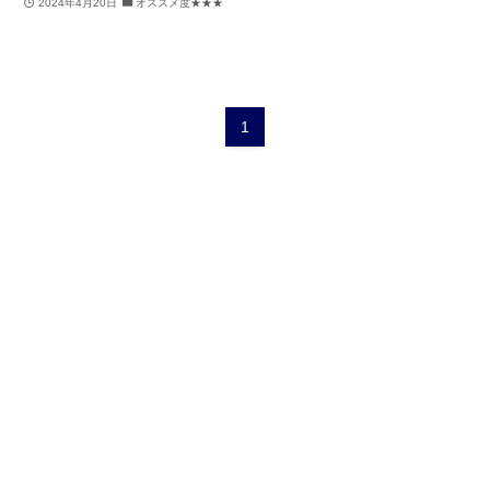
2024年4月20日
オススメ度★★★
1