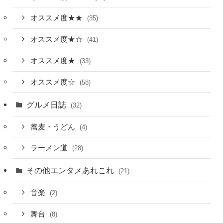
オススメ度★★
(35)
オススメ度★☆
(41)
オススメ度★
(33)
オススメ度☆
(58)
グルメ日誌
(32)
蕎麦・うどん
(4)
ラーメン道
(28)
その他エンタメあれこれ
(21)
音楽
(2)
舞台
(8)