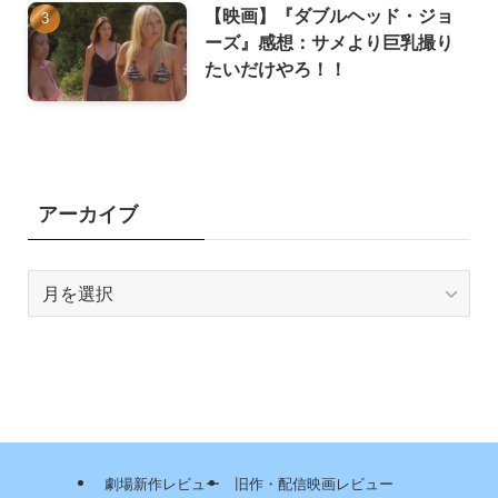
【映画】『ダブルヘッド・ジョ
ーズ』感想：サメより巨乳撮り
たいだけやろ！！
アーカイブ
ア
ー
カ
イ
ブ
劇場新作レビュー
旧作・配信映画レビュー