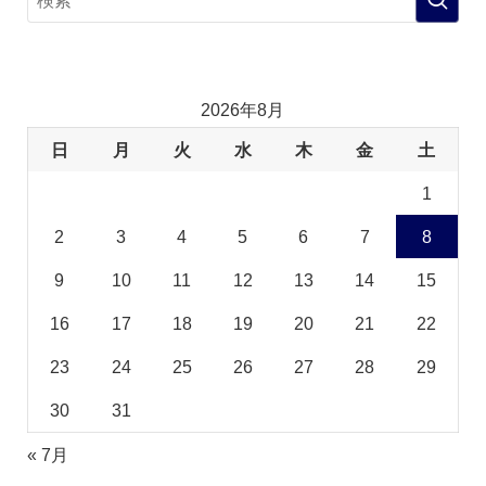
2026年8月
日
月
火
水
木
金
土
1
2
3
4
5
6
7
8
9
10
11
12
13
14
15
16
17
18
19
20
21
22
23
24
25
26
27
28
29
30
31
« 7月