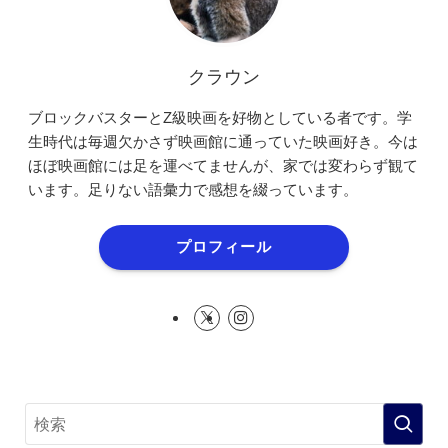
クラウン
ブロックバスターとZ級映画を好物としている者です。学
生時代は毎週欠かさず映画館に通っていた映画好き。今は
ほぼ映画館には足を運べてませんが、家では変わらず観て
います。足りない語彙力で感想を綴っています。
プロフィール