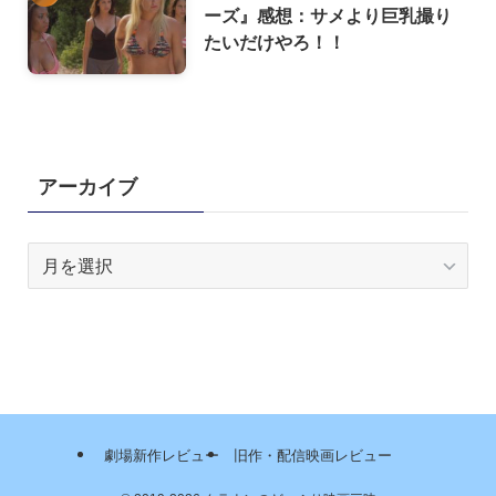
ーズ』感想：サメより巨乳撮り
たいだけやろ！！
アーカイブ
ア
ー
カ
イ
ブ
劇場新作レビュー
旧作・配信映画レビュー