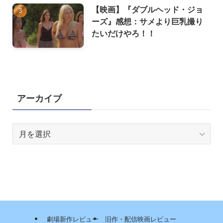
【映画】『ダブルヘッド・ジョ
ーズ』感想：サメより巨乳撮り
たいだけやろ！！
アーカイブ
ア
ー
カ
イ
ブ
劇場新作レビュー
旧作・配信映画レビュー