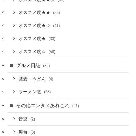
オススメ度★★
(35)
オススメ度★☆
(41)
オススメ度★
(33)
オススメ度☆
(58)
グルメ日誌
(32)
蕎麦・うどん
(4)
ラーメン道
(28)
その他エンタメあれこれ
(21)
音楽
(2)
舞台
(8)