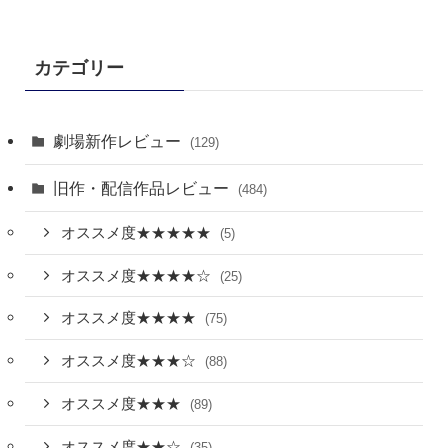
カテゴリー
劇場新作レビュー
(129)
旧作・配信作品レビュー
(484)
オススメ度★★★★★
(5)
オススメ度★★★★☆
(25)
オススメ度★★★★
(75)
オススメ度★★★☆
(88)
オススメ度★★★
(89)
オススメ度★★☆
(35)