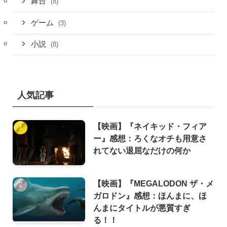
舞台
(8)
ゲーム
(3)
小説
(8)
人気記事
【映画】『ネイキッド・フィア
ー』感想：ろくなオチも用意さ
れてない退屈なだけの何か
【映画】『MEGALODON ザ・メ
ガロドン』感想：ほんまに、ほ
んまにタイトルが悪質すぎ
る！！