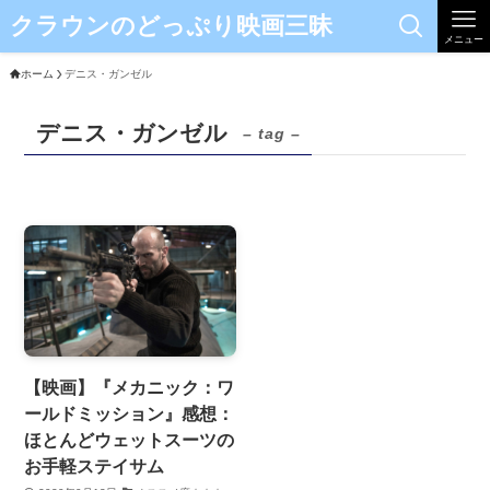
クラウンのどっぷり映画三昧
メニュー
ホーム
デニス・ガンゼル
デニス・ガンゼル
– tag –
【映画】『メカニック：ワ
ールドミッション』感想：
ほとんどウェットスーツの
お手軽ステイサム