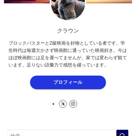
クラウン
ブロックバスターとZ級映画を好物としている者です。学
生時代は毎週欠かさず映画館に通っていた映画好き。今は
ほぼ映画館には足を運べてませんが、家では変わらず観て
います。足りない語彙力で感想を綴っています。
プロフィール