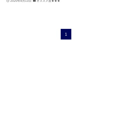
2020年9月13日
オススメ度★★★
1