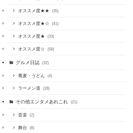
オススメ度★★
(35)
オススメ度★☆
(41)
オススメ度★
(33)
オススメ度☆
(58)
グルメ日誌
(32)
蕎麦・うどん
(4)
ラーメン道
(28)
その他エンタメあれこれ
(21)
音楽
(2)
舞台
(8)