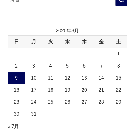
2026年8月
日
月
火
水
木
金
土
1
2
3
4
5
6
7
8
9
10
11
12
13
14
15
16
17
18
19
20
21
22
23
24
25
26
27
28
29
30
31
« 7月