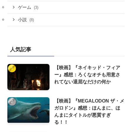
ゲーム
(3)
小説
(8)
人気記事
【映画】『ネイキッド・フィア
ー』感想：ろくなオチも用意さ
れてない退屈なだけの何か
【映画】『MEGALODON ザ・メ
ガロドン』感想：ほんまに、ほ
んまにタイトルが悪質すぎ
る！！