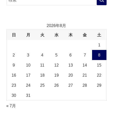
2026年8月
日
月
火
水
木
金
土
1
2
3
4
5
6
7
8
9
10
11
12
13
14
15
16
17
18
19
20
21
22
23
24
25
26
27
28
29
30
31
« 7月