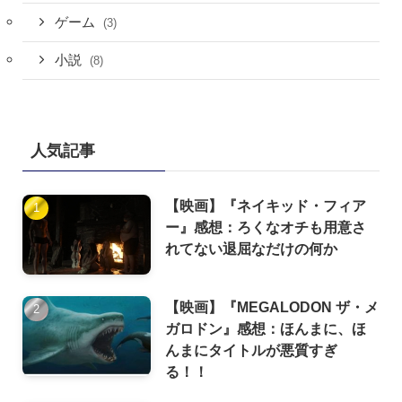
ゲーム
(3)
小説
(8)
人気記事
【映画】『ネイキッド・フィア
ー』感想：ろくなオチも用意さ
れてない退屈なだけの何か
【映画】『MEGALODON ザ・メ
ガロドン』感想：ほんまに、ほ
んまにタイトルが悪質すぎ
る！！