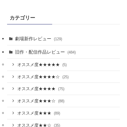
カテゴリー
劇場新作レビュー
(129)
旧作・配信作品レビュー
(484)
オススメ度★★★★★
(5)
オススメ度★★★★☆
(25)
オススメ度★★★★
(75)
オススメ度★★★☆
(88)
オススメ度★★★
(89)
オススメ度★★☆
(35)