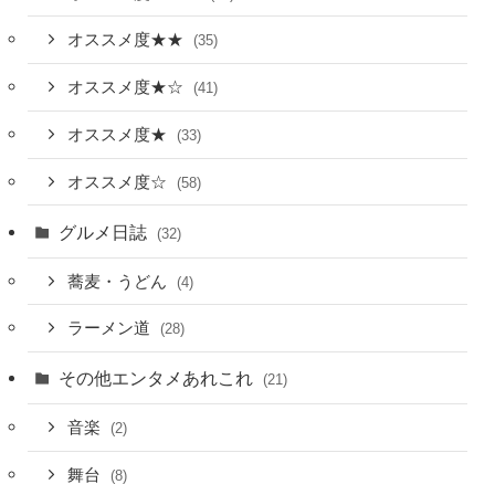
オススメ度★★
(35)
オススメ度★☆
(41)
オススメ度★
(33)
オススメ度☆
(58)
グルメ日誌
(32)
蕎麦・うどん
(4)
ラーメン道
(28)
その他エンタメあれこれ
(21)
音楽
(2)
舞台
(8)