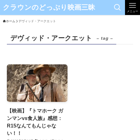
クラウンのどっぷり映画三昧
メニュー
ホーム
デヴィッド・アークエット
デヴィッド・アークエット
– tag –
【映画】『トマホーク ガ
ンマンvs食人族』感想：
R15なんてもんじゃな
い！！