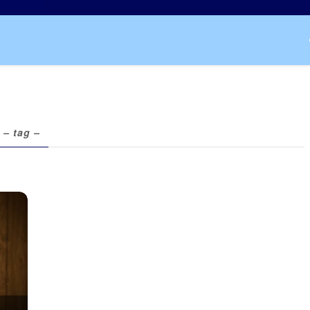
– tag –