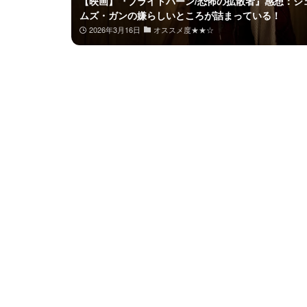
【映画】『ブライトバーン/恐怖の拡散者』感想：ジ
ムズ・ガンの嫌らしいところが詰まっている！
2026年3月16日
オススメ度★★☆