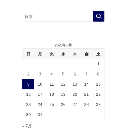
2026年8月
日
月
火
水
木
金
土
1
2
3
4
5
6
7
8
9
10
11
12
13
14
15
16
17
18
19
20
21
22
23
24
25
26
27
28
29
30
31
« 7月