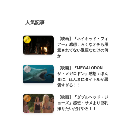
人気記事
【映画】『ネイキッド・フィ
アー』感想：ろくなオチも用
意されてない退屈なだけの何
か
【映画】『MEGALODON
ザ・メガロドン』感想：ほん
まに、ほんまにタイトルが悪
質すぎる！！
【映画】『ダブルヘッド・ジ
ョーズ』感想：サメより巨乳
撮りたいだけやろ！！