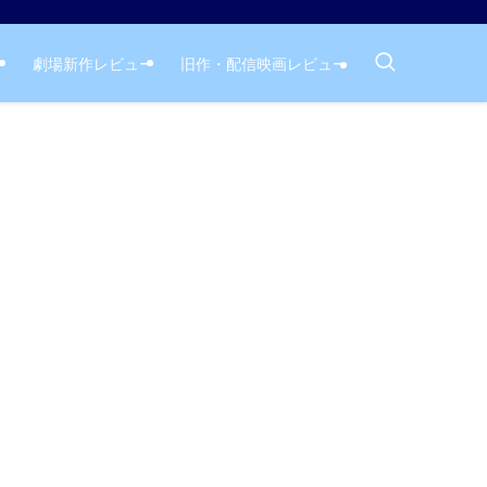
劇場新作レビュー
旧作・配信映画レビュー