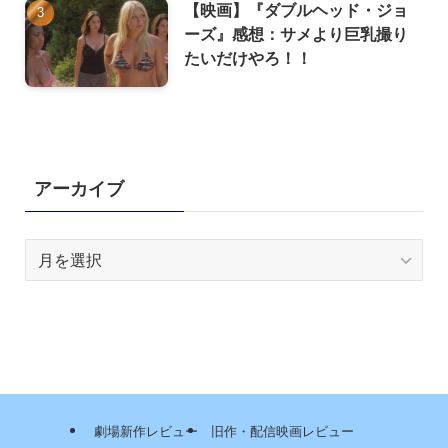
【映画】『ダブルヘッド・ジョ
ーズ』感想：サメより巨乳撮り
たいだけやろ！！
アーカイブ
ア
ー
カ
イ
ブ
劇場新作レビュー
旧作・配信映画レビュー