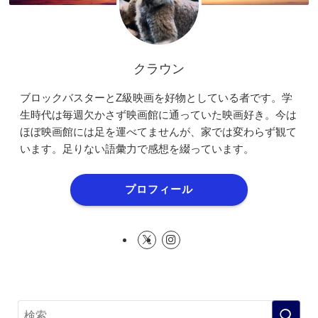
クラウン
ブロックバスターとZ級映画を好物としている者です。学
生時代は毎週欠かさず映画館に通っていた映画好き。今は
ほぼ映画館には足を運べてませんが、家では変わらず観て
います。足りない語彙力で感想を綴っています。
プロフィール