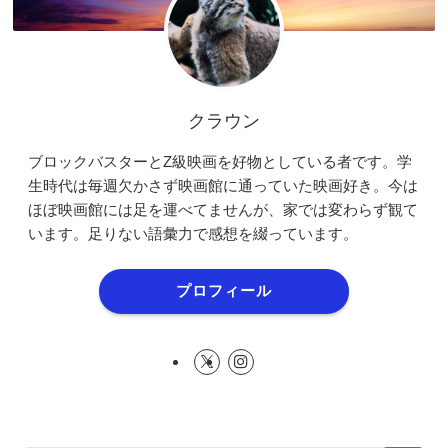
クラウン
ブロックバスターとZ級映画を好物としている者です。学
生時代は毎週欠かさず映画館に通っていた映画好き。今は
ほぼ映画館には足を運べてませんが、家では変わらず観て
います。足りない語彙力で感想を綴っています。
プロフィール