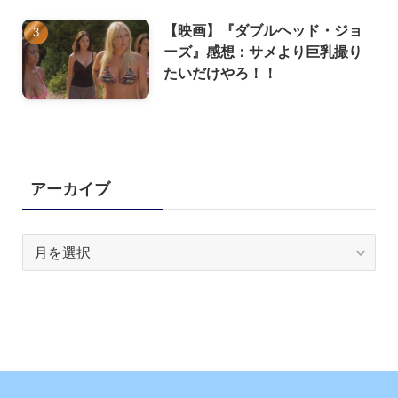
【映画】『ダブルヘッド・ジョ
ーズ』感想：サメより巨乳撮り
たいだけやろ！！
アーカイブ
ア
ー
カ
イ
ブ