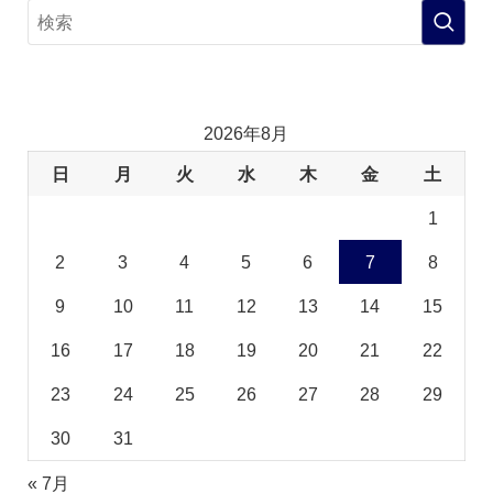
2026年8月
日
月
火
水
木
金
土
1
2
3
4
5
6
7
8
9
10
11
12
13
14
15
16
17
18
19
20
21
22
23
24
25
26
27
28
29
30
31
« 7月