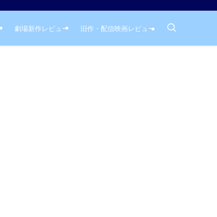
劇場新作レビュー
旧作・配信映画レビュー