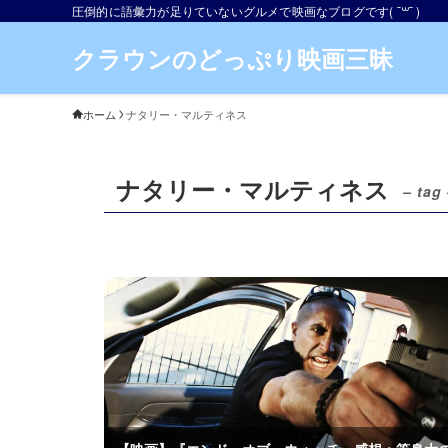
圧倒的に語彙力が足りていないグルメで映画なブログです( ¯꒳¯ )
クラウンのどっぷり映画三昧
ホーム
ナタリー・マルティネス
ナタリー・マルティネス
– tag