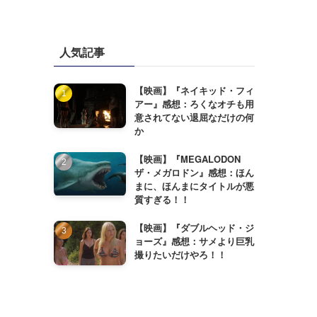
人気記事
【映画】『ネイキッド・フィ
アー』感想：ろくなオチも用
意されてない退屈なだけの何
か
【映画】『MEGALODON
ザ・メガロドン』感想：ほん
まに、ほんまにタイトルが悪
質すぎる！！
【映画】『ダブルヘッド・ジ
ョーズ』感想：サメより巨乳
撮りたいだけやろ！！