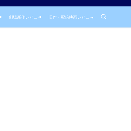
劇場新作レビュー
旧作・配信映画レビュー