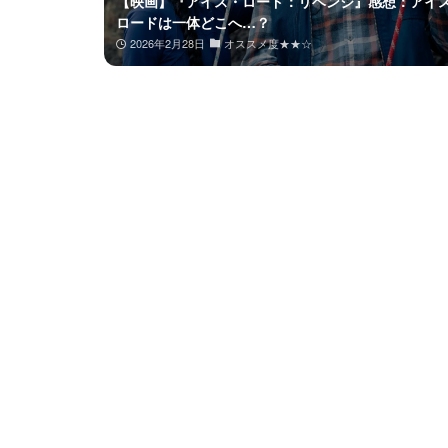
【映画】『アイス・ロード：リベンジ』感想：アイ
ロードは一体どこへ…？
2026年2月28日
オススメ度★★☆