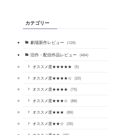
カテゴリー
劇場新作レビュー
(129)
旧作・配信作品レビュー
(484)
(5)
オススメ度★★★★★
(25)
オススメ度★★★★☆
(75)
オススメ度★★★★
(88)
オススメ度★★★☆
(89)
オススメ度★★★
(35)
オススメ度★★☆
(35)
オススメ度★★