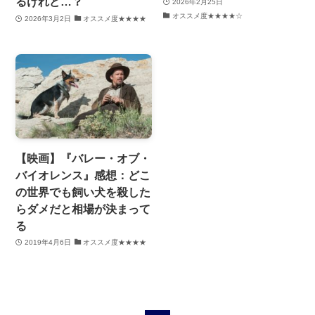
るけれど…？
2026年2月25日
オススメ度★★★★☆
2026年3月2日
オススメ度★★★★
【映画】『バレー・オブ・
バイオレンス』感想：どこ
の世界でも飼い犬を殺した
らダメだと相場が決まって
る
2019年4月6日
オススメ度★★★★