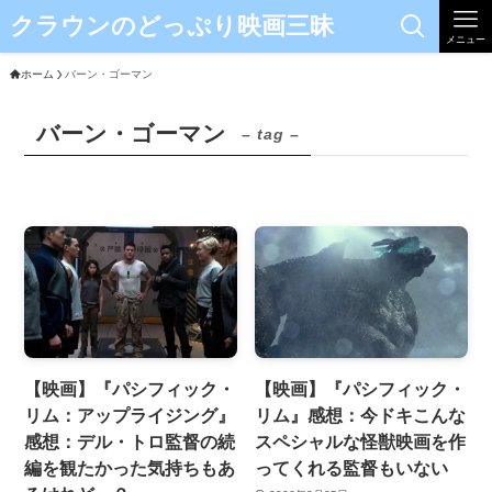
クラウンのどっぷり映画三昧
メニュー
ホーム
バーン・ゴーマン
バーン・ゴーマン
– tag –
【映画】『パシフィック・
【映画】『パシフィック・
リム：アップライジング』
リム』感想：今ドキこんな
感想：デル・トロ監督の続
スペシャルな怪獣映画を作
編を観たかった気持ちもあ
ってくれる監督もいない