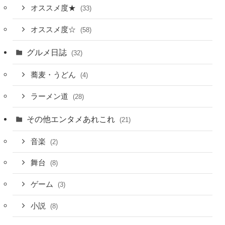
オススメ度★
(33)
オススメ度☆
(58)
グルメ日誌
(32)
蕎麦・うどん
(4)
ラーメン道
(28)
その他エンタメあれこれ
(21)
音楽
(2)
舞台
(8)
ゲーム
(3)
小説
(8)