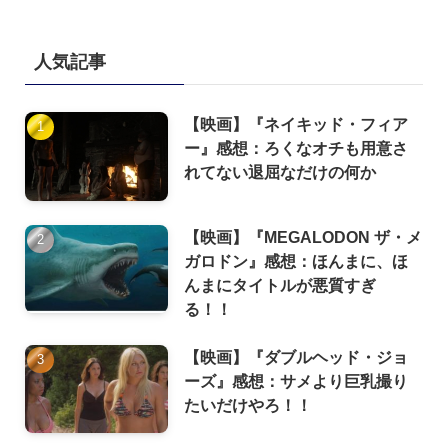
人気記事
【映画】『ネイキッド・フィア
ー』感想：ろくなオチも用意さ
れてない退屈なだけの何か
【映画】『MEGALODON ザ・メ
ガロドン』感想：ほんまに、ほ
んまにタイトルが悪質すぎ
る！！
【映画】『ダブルヘッド・ジョ
ーズ』感想：サメより巨乳撮り
たいだけやろ！！