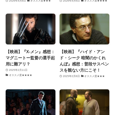
2026年4月8日
オススメ度★★★
2026年4月6日
オススメ度★★★★
【映画】『X-メン』感想：
【映画】『ハイド・アン
マグニートー監督の選手起
ド・シーク 暗闇のかくれ
用に難アリ？
んぼ』感想：普段サスペン
スを観ない方にこそ！
2025年2月11日
オススメ度★★★★
2025年2月6日
オススメ度★★★