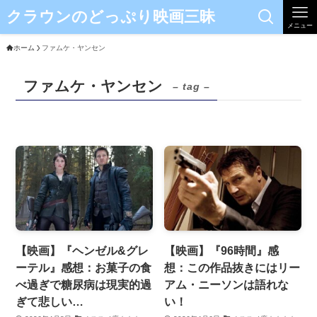
クラウンのどっぷり映画三昧
メニュー
ホーム
ファムケ・ヤンセン
ファムケ・ヤンセン
– tag –
【映画】『ヘンゼル&グレ
【映画】『96時間』感
ーテル』感想：お菓子の食
想：この作品抜きにはリー
べ過ぎで糖尿病は現実的過
アム・ニーソンは語れな
ぎて悲しい…
い！