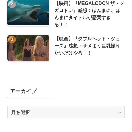
【映画】『MEGALODON ザ・メ
ガロドン』感想：ほんまに、ほ
んまにタイトルが悪質すぎ
る！！
【映画】『ダブルヘッド・ジョ
ーズ』感想：サメより巨乳撮り
たいだけやろ！！
アーカイブ
ア
ー
カ
イ