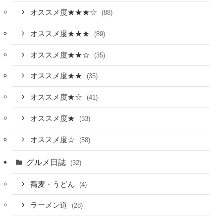
オススメ度★★★☆
(88)
オススメ度★★★
(89)
オススメ度★★☆
(35)
オススメ度★★
(35)
オススメ度★☆
(41)
オススメ度★
(33)
オススメ度☆
(58)
グルメ日誌
(32)
蕎麦・うどん
(4)
ラーメン道
(28)