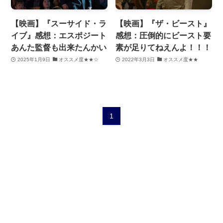
【映画】『スーサイド・ラ
【映画】『ザ・ビースト』
イブ』感想：エスポジート
感想：圧倒的にビースト要
あんた監督も出来たんかい
素が足りてねえんよ！！！
2025年1月9日
オススメ度★★☆
2022年3月3日
オススメ度★★
1