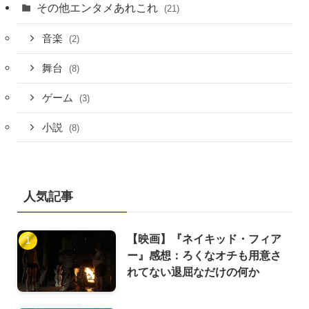
その他エンタメあれこれ
(21)
音楽
(2)
舞台
(8)
ゲーム
(3)
小説
(8)
人気記事
【映画】『ネイキッド・フィア
ー』感想：ろくなオチも用意さ
れてない退屈なだけの何か