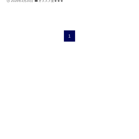
2026年3月20日
オススメ度★★★
1