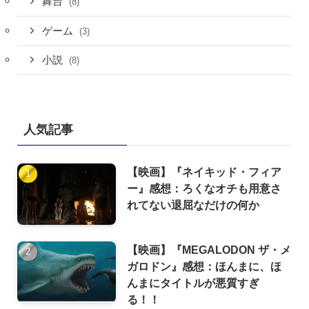
舞台
(8)
ゲーム
(3)
小説
(8)
人気記事
【映画】『ネイキッド・フィア
ー』感想：ろくなオチも用意さ
れてない退屈なだけの何か
【映画】『MEGALODON ザ・メ
ガロドン』感想：ほんまに、ほ
んまにタイトルが悪質すぎ
る！！