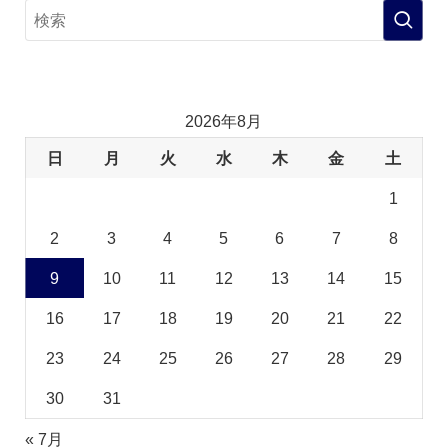
2026年8月
日
月
火
水
木
金
土
1
2
3
4
5
6
7
8
9
10
11
12
13
14
15
16
17
18
19
20
21
22
23
24
25
26
27
28
29
30
31
« 7月