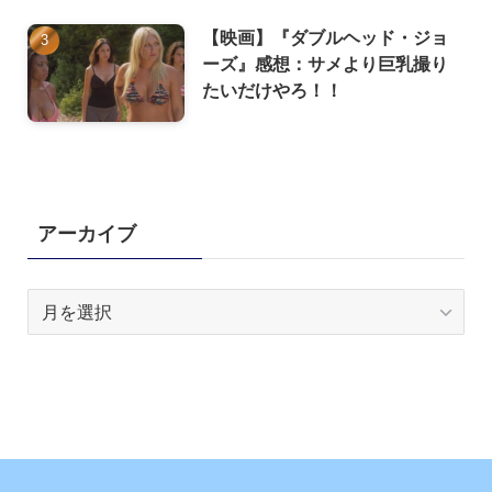
【映画】『ダブルヘッド・ジョ
ーズ』感想：サメより巨乳撮り
たいだけやろ！！
アーカイブ
ア
ー
カ
イ
ブ