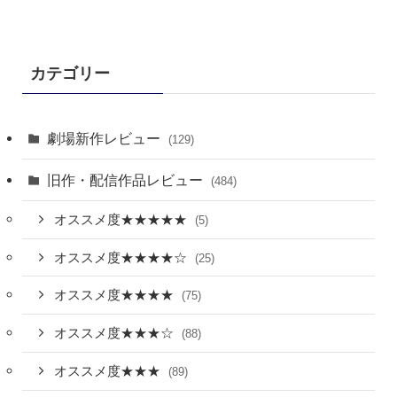
カテゴリー
劇場新作レビュー
(129)
旧作・配信作品レビュー
(484)
オススメ度★★★★★
(5)
オススメ度★★★★☆
(25)
オススメ度★★★★
(75)
オススメ度★★★☆
(88)
オススメ度★★★
(89)