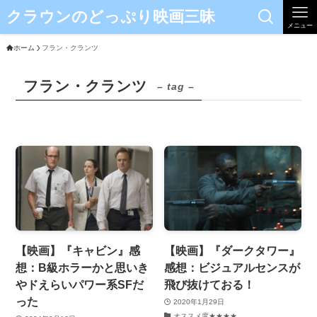
クラウンのどっぷり映画三昧
メニュー
ホーム
フラン・クランツ
フラン・クランツ
– tag –
【映画】『キャビン』感
【映画】『ダークタワー』
想：B級ホラーかと思いき
感想：ビジュアルセンスが
やドえらいパワー系SFだ
飛び抜けておる！
った
2020年1月29日
オススメ度★★★★