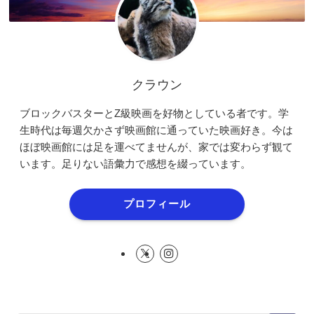
クラウン
ブロックバスターとZ級映画を好物としている者です。学
生時代は毎週欠かさず映画館に通っていた映画好き。今は
ほぼ映画館には足を運べてませんが、家では変わらず観て
います。足りない語彙力で感想を綴っています。
プロフィール