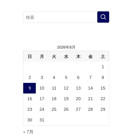
2026年8月
日
月
火
水
木
金
土
1
2
3
4
5
6
7
8
9
10
11
12
13
14
15
16
17
18
19
20
21
22
23
24
25
26
27
28
29
30
31
« 7月