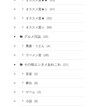
(41)
オススメ度★☆
(33)
オススメ度★
(58)
オススメ度☆
グルメ日誌
(32)
(4)
蕎麦・うどん
(28)
ラーメン道
その他エンタメあれこれ
(21)
(2)
音楽
(8)
舞台
(3)
ゲーム
(8)
小説