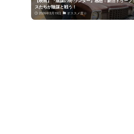
【映画】『陰謀の街 ワンダー』感想：新旧トゥーフ
スたちが陰謀と戦う！
2026年3月19日
オススメ度☆