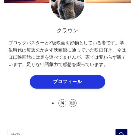
クラウン
ブロックバスターとZ級映画を好物としている者です。学
生時代は毎週欠かさず映画館に通っていた映画好き。今は
ほぼ映画館には足を運べてませんが、家では変わらず観て
います。足りない語彙力で感想を綴っています。
プロフィール