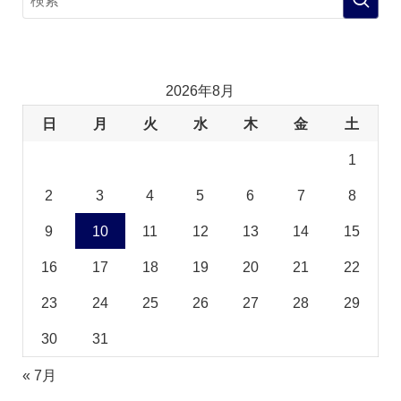
2026年8月
日
月
火
水
木
金
土
1
2
3
4
5
6
7
8
9
10
11
12
13
14
15
16
17
18
19
20
21
22
23
24
25
26
27
28
29
30
31
« 7月