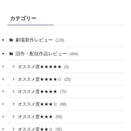
カテゴリー
劇場新作レビュー
(129)
旧作・配信作品レビュー
(484)
オススメ度★★★★★
(5)
オススメ度★★★★☆
(25)
オススメ度★★★★
(75)
オススメ度★★★☆
(88)
オススメ度★★★
(89)
オススメ度★★☆
(35)