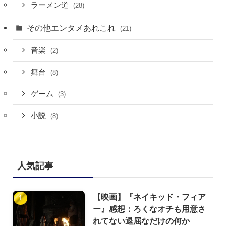
ラーメン道
(28)
その他エンタメあれこれ
(21)
音楽
(2)
舞台
(8)
ゲーム
(3)
小説
(8)
人気記事
【映画】『ネイキッド・フィア
ー』感想：ろくなオチも用意さ
れてない退屈なだけの何か