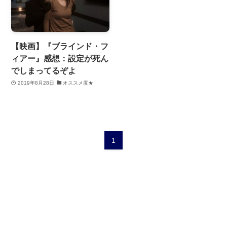
【映画】『ブラインド・フ
ィアー』感想：設定が死ん
でしまってるぞよ
2019年8月28日
オススメ度★
1