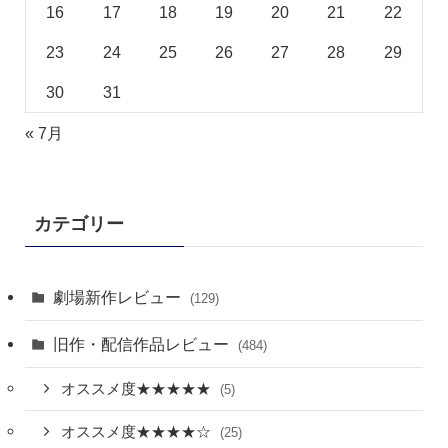
16
17
18
19
20
21
22
23
24
25
26
27
28
29
30
31
« 7月
カテゴリー
劇場新作レビュー
(129)
旧作・配信作品レビュー
(484)
オススメ度★★★★★
(5)
オススメ度★★★★☆
(25)