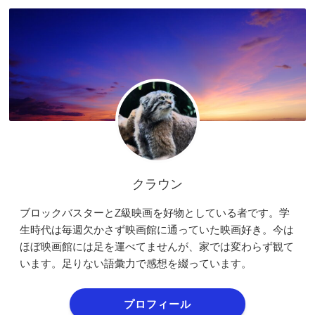
クラウン
ブロックバスターとZ級映画を好物としている者です。学
生時代は毎週欠かさず映画館に通っていた映画好き。今は
ほぼ映画館には足を運べてませんが、家では変わらず観て
います。足りない語彙力で感想を綴っています。
プロフィール