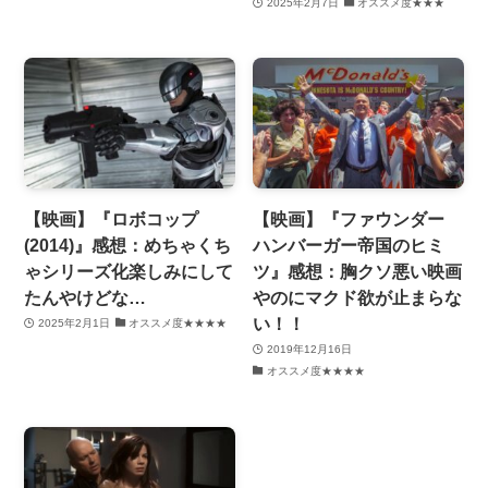
2025年2月7日
オススメ度★★★
【映画】『ロボコップ
【映画】『ファウンダー
(2014)』感想：めちゃくち
ハンバーガー帝国のヒミ
ゃシリーズ化楽しみにして
ツ』感想：胸クソ悪い映画
たんやけどな…
やのにマクド欲が止まらな
い！！
2025年2月1日
オススメ度★★★★
2019年12月16日
オススメ度★★★★