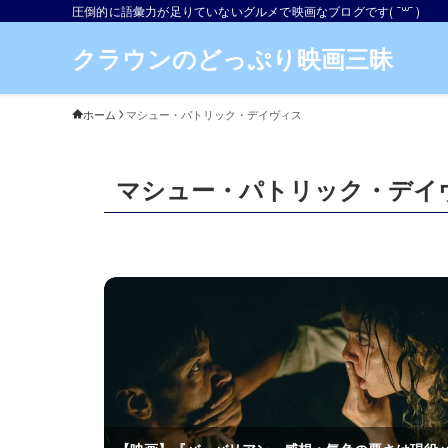
圧倒的に語彙力が足りていないグルメで映画なブログです( ¯꒳¯ )
クラウンのどっぷり映画三昧
ホーム
マシュー・パトリック・デイヴィス
マシュー・パトリック・デイ