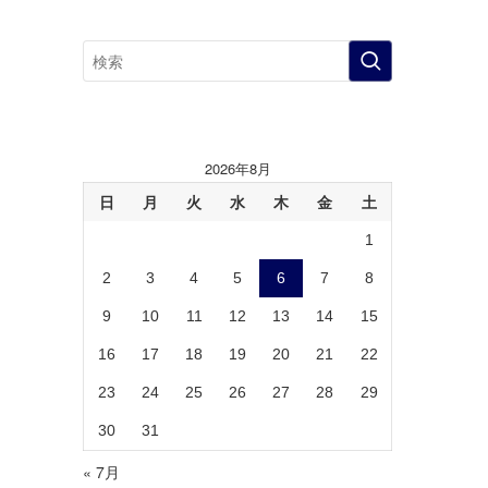
2026年8月
日
月
火
水
木
金
土
1
2
3
4
5
6
7
8
9
10
11
12
13
14
15
16
17
18
19
20
21
22
23
24
25
26
27
28
29
30
31
« 7月