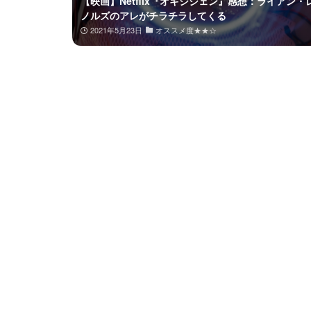
【映画】Netflix『オキシジェン』感想：ライアン・
ノルズのアレがチラチラしてくる
2021年5月23日
オススメ度★★☆