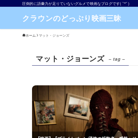
圧倒的に語彙力が足りていないグルメで映画なブログです( ¯꒳¯ )
クラウンのどっぷり映画三昧
ホーム
マット・ジョーンズ
マット・ジョーンズ
– tag –