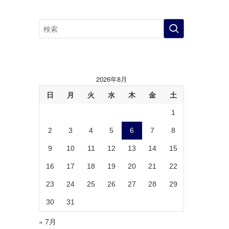
2026年8月
日
月
火
水
木
金
土
1
2
3
4
5
6
7
8
9
10
11
12
13
14
15
16
17
18
19
20
21
22
23
24
25
26
27
28
29
30
31
« 7月