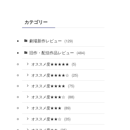
カテゴリー
劇場新作レビュー
(129)
旧作・配信作品レビュー
(484)
(5)
オススメ度★★★★★
(25)
オススメ度★★★★☆
(75)
オススメ度★★★★
(88)
オススメ度★★★☆
(89)
オススメ度★★★
(35)
オススメ度★★☆
(35)
オススメ度★★