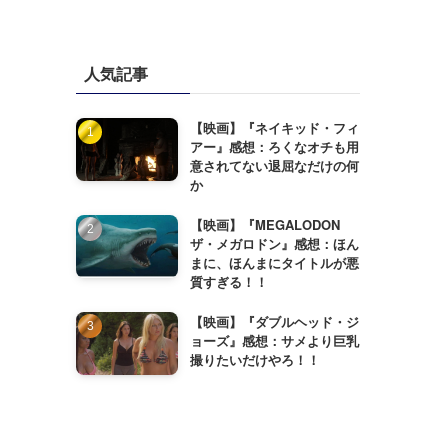
人気記事
【映画】『ネイキッド・フィ
アー』感想：ろくなオチも用
意されてない退屈なだけの何
か
【映画】『MEGALODON
ザ・メガロドン』感想：ほん
まに、ほんまにタイトルが悪
質すぎる！！
【映画】『ダブルヘッド・ジ
ョーズ』感想：サメより巨乳
撮りたいだけやろ！！