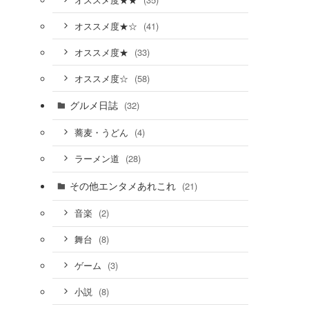
(41)
オススメ度★☆
(33)
オススメ度★
(58)
オススメ度☆
グルメ日誌
(32)
(4)
蕎麦・うどん
(28)
ラーメン道
その他エンタメあれこれ
(21)
(2)
音楽
(8)
舞台
(3)
ゲーム
(8)
小説