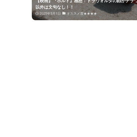
【映画】『ボルト』感想：トラヴォルタの顔がチラ
以外は文句なし！！
2025年3月1日
オススメ度★★★★