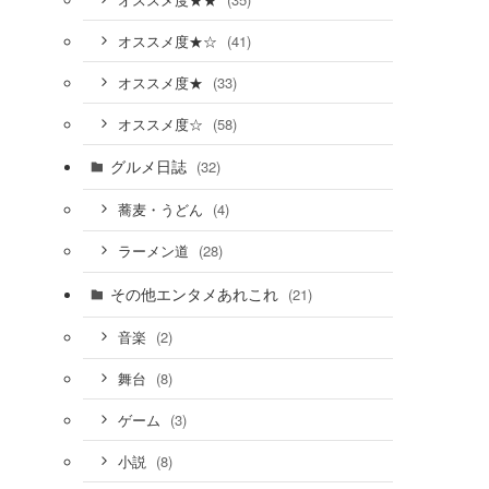
(41)
オススメ度★☆
(33)
オススメ度★
(58)
オススメ度☆
グルメ日誌
(32)
(4)
蕎麦・うどん
(28)
ラーメン道
その他エンタメあれこれ
(21)
(2)
音楽
(8)
舞台
(3)
ゲーム
(8)
小説