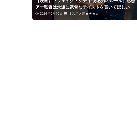
【映画】『フェイク・シティ ある男のルール』感想
アー監督は永遠に武骨なテイストを貫いてほしい
2026年5月10日
オススメ度★★★☆