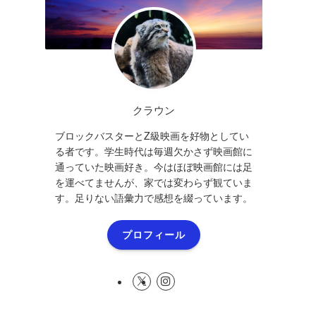
クラウン
ブロックバスターとZ級映画を好物としてい
る者です。学生時代は毎週欠かさず映画館に
通っていた映画好き。今はほぼ映画館には足
を運べてませんが、家では変わらず観ていま
す。足りない語彙力で感想を綴っています。
プロフィール