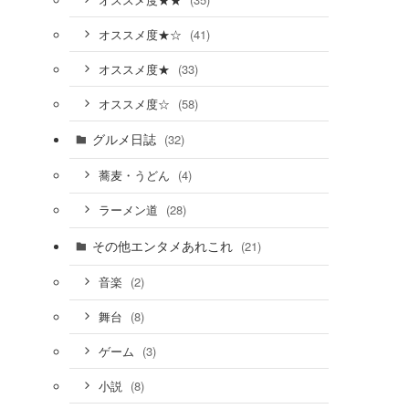
(41)
オススメ度★☆
(33)
オススメ度★
(58)
オススメ度☆
グルメ日誌
(32)
(4)
蕎麦・うどん
(28)
ラーメン道
その他エンタメあれこれ
(21)
(2)
音楽
(8)
舞台
(3)
ゲーム
(8)
小説