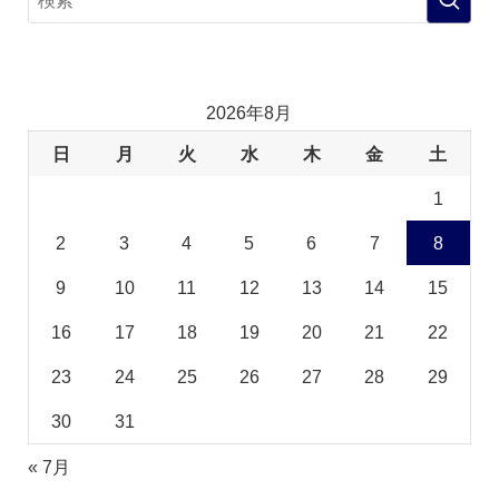
2026年8月
日
月
火
水
木
金
土
1
2
3
4
5
6
7
8
9
10
11
12
13
14
15
16
17
18
19
20
21
22
23
24
25
26
27
28
29
30
31
« 7月