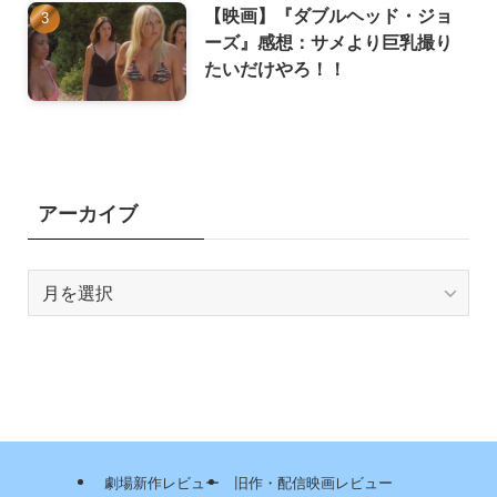
【映画】『ダブルヘッド・ジョ
ーズ』感想：サメより巨乳撮り
たいだけやろ！！
アーカイブ
ア
ー
カ
イ
ブ
劇場新作レビュー
旧作・配信映画レビュー