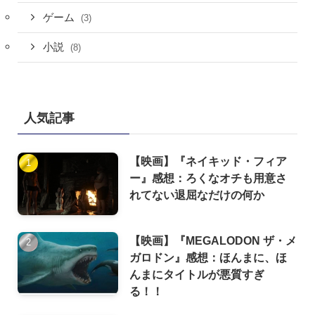
ゲーム
(3)
小説
(8)
人気記事
【映画】『ネイキッド・フィア
ー』感想：ろくなオチも用意さ
れてない退屈なだけの何か
【映画】『MEGALODON ザ・メ
ガロドン』感想：ほんまに、ほ
んまにタイトルが悪質すぎ
る！！