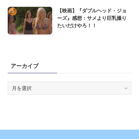
【映画】『ダブルヘッド・ジョ
ーズ』感想：サメより巨乳撮り
たいだけやろ！！
アーカイブ
ア
ー
カ
イ
ブ