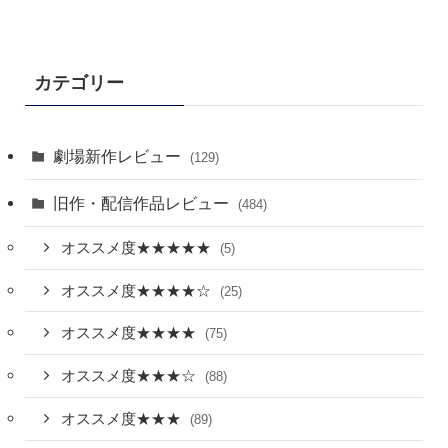
カテゴリー
劇場新作レビュー
(129)
旧作・配信作品レビュー
(484)
オススメ度★★★★★
(5)
オススメ度★★★★☆
(25)
オススメ度★★★★
(75)
オススメ度★★★☆
(88)
オススメ度★★★
(89)