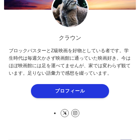
クラウン
ブロックバスターとZ級映画を好物としている者です。学
生時代は毎週欠かさず映画館に通っていた映画好き。今は
ほぼ映画館には足を運べてませんが、家では変わらず観て
います。足りない語彙力で感想を綴っています。
プロフィール