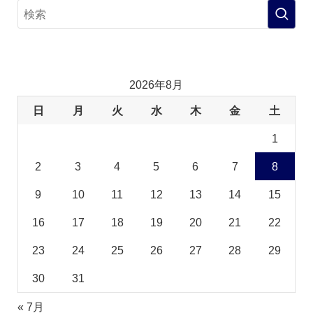
2026年8月
日
月
火
水
木
金
土
1
2
3
4
5
6
7
8
9
10
11
12
13
14
15
16
17
18
19
20
21
22
23
24
25
26
27
28
29
30
31
« 7月