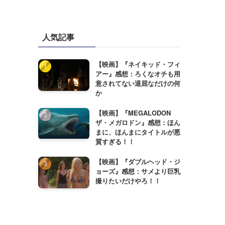
人気記事
【映画】『ネイキッド・フィ
アー』感想：ろくなオチも用
意されてない退屈なだけの何
か
【映画】『MEGALODON
ザ・メガロドン』感想：ほん
まに、ほんまにタイトルが悪
質すぎる！！
【映画】『ダブルヘッド・ジ
ョーズ』感想：サメより巨乳
撮りたいだけやろ！！