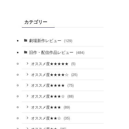
カテゴリー
劇場新作レビュー
(129)
旧作・配信作品レビュー
(484)
(5)
オススメ度★★★★★
(25)
オススメ度★★★★☆
(75)
オススメ度★★★★
(88)
オススメ度★★★☆
(89)
オススメ度★★★
(35)
オススメ度★★☆
(35)
オススメ度★★