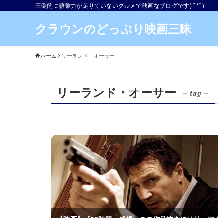
圧倒的に語彙力が足りていないグルメで映画なブログです( ¯꒳¯ )
クラウンのどっぷり映画三昧
ホーム
リーランド・オーサー
リーランド・オーサー
– tag –