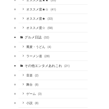
(41)
オススメ度★☆
(33)
オススメ度★
(58)
オススメ度☆
グルメ日誌
(32)
(4)
蕎麦・うどん
(28)
ラーメン道
その他エンタメあれこれ
(21)
(2)
音楽
(8)
舞台
(3)
ゲーム
(8)
小説